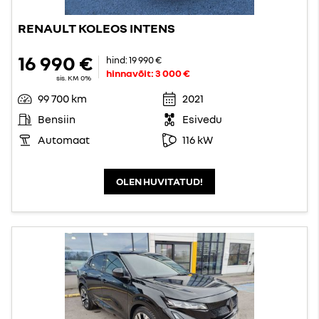
RENAULT KOLEOS INTENS
16 990 €
hind:
19 990 €
hinnavõit:
3 000 €
sis. KM 0%
99 700 km
2021
Bensiin
Esivedu
Automaat
116 kW
OLEN HUVITATUD!