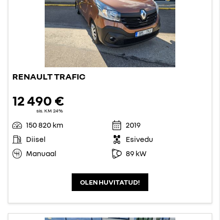
RENAULT TRAFIC
12 490 €
sis. KM 24%
150 820 km
2019
Diisel
Esivedu
Manuaal
89 kW
OLEN HUVITATUD!