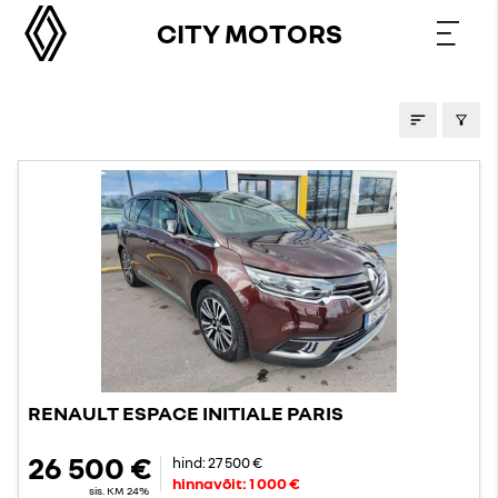
CITY MOTORS
KASUTATUD AUTOD
RENAULT ESPACE INITIALE PARIS
26 500 €
hind:
27 500 €
hinnavõit:
1 000 €
sis. KM 24%