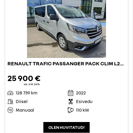
RENAULT TRAFIC PASSANGER PACK CLIM L2H1
25 900 €
sis. KM 24%
128 739 km
2022
Diisel
Esivedu
Manuaal
110 kW
OLEN HUVITATUD!