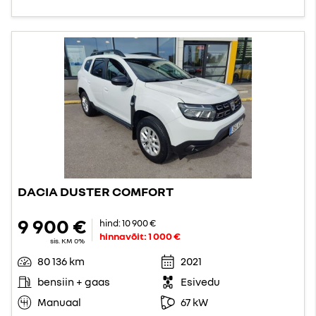
DACIA DUSTER COMFORT
9 900 €
hind:
10 900 €
hinnavõit:
1 000 €
sis. KM 0%
80 136 km
2021
bensiin + gaas
Esivedu
Manuaal
67 kW