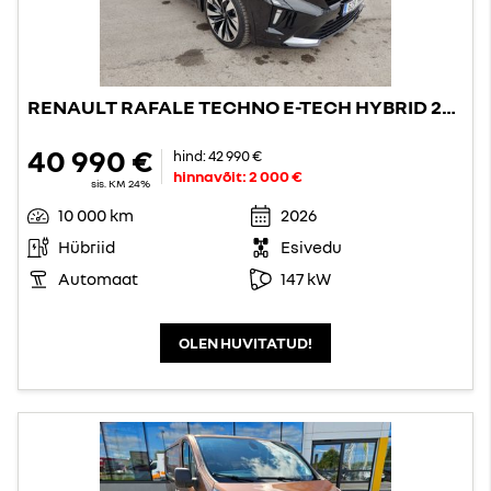
RENAULT RAFALE TECHNO E-TECH HYBRID 200
40 990 €
hind:
42 990 €
hinnavõit:
2 000 €
sis. KM 24%
10 000 km
2026
Hübriid
Esivedu
Automaat
147 kW
OLEN HUVITATUD!