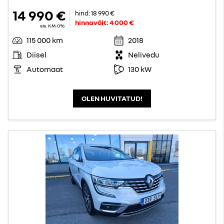
14 990 €
hind:
18 990 €
hinnavõit:
4 000 €
sis. KM 0%
115 000 km
2018
Diisel
Nelivedu
Automaat
130 kW
OLEN HUVITATUD!