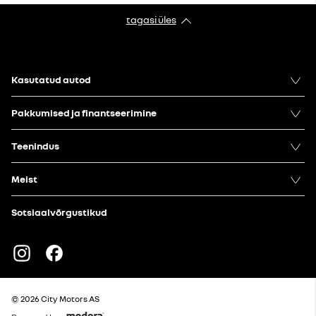
tagasi üles
Kasutatud autod
Pakkumised ja finantseerimine
Teenindus
Meist
Sotsiaalvõrgustikud
Instagram
Facebook
© 2026 City Motors AS