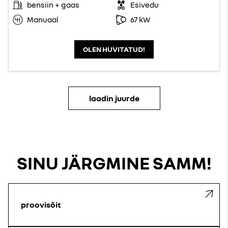
bensiin + gaas
Esivedu
Manuaal
67 kW
OLEN HUVITATUD!
laadin juurde
SINU JÄRGMINE SAMM!
proovisõit