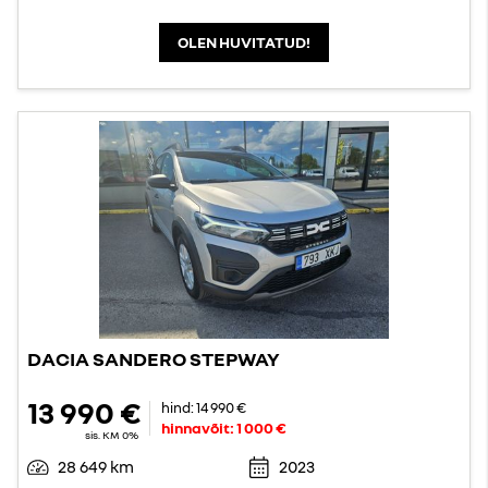
OLEN HUVITATUD!
DACIA SANDERO STEPWAY
13 990 €
hind:
14 990 €
hinnavõit:
1 000 €
sis. KM 0%
28 649 km
2023