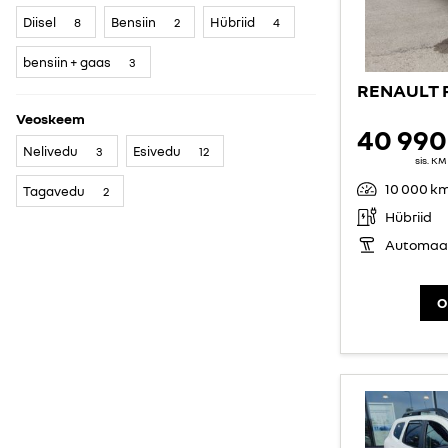
Diisel
Bensiin
Hübriid
8
2
4
bensiin + gaas
3
Veoskeem
40 990
Nelivedu
Esivedu
3
12
sis. K
10 000 k
Tagavedu
2
Hübriid
Automaa
O