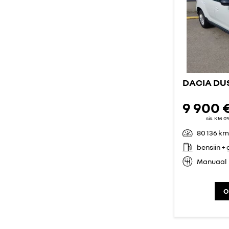
DACIA DU
9 900 
sis. KM 0
80 136 km
bensiin +
Manuaal
O