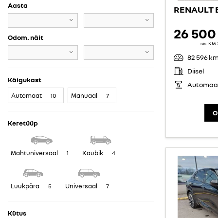
Aasta
26 500
Odom. näit
sis. KM
82 596 k
Diisel
Käigukast
Automaa
Automaat
Manuaal
10
7
O
Keretüüp
Mahtuniversaal
Kaubik
1
4
Luukpära
Universaal
5
7
Kütus