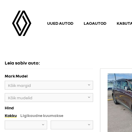
UUED AUTOD
LAOAUTOD
KASUT
KASUTATUD AUTOD
Leia sobiv auto:
Mark Mudel
Kõik margid
Kõik mudelid
Hind
Kokku
Ligikaudne kuumakse