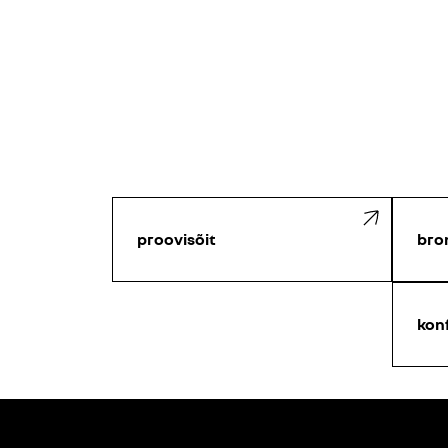
proovisõit
bro
kon