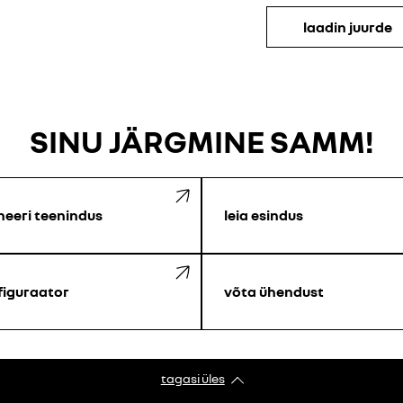
laadin juurde
SINU JÄRGMINE SAMM!
neeri teenindus
leia esindus
figuraator
võta ühendust
tagasi üles