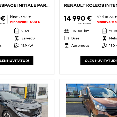
RENAULT ESPACE INITIALE PARIS
RENAULT KOLEOS INTE
 €
14 990 €
hind:
27 500 €
hind:
18 990 
hinnavõit:
1 000 €
hinnavõit:
4
 24%
sis. KM 0%
m
2021
115 000 km
2018
Esivedu
Diisel
Neli
t
139 kW
Automaat
130 
LEN HUVITATUD!
OLEN HUVITATUD!