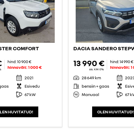
STER COMFORT
DACIA SANDERO STEP
€
13 990 €
hind:
10 900 €
hind:
14 990 €
hinnavõit:
1 000 €
hinnavõit:
1
%
sis. KM 0%
2021
28 649 km
202
 gaas
Esivedu
bensiin + gaas
Esiv
67 kW
Manuaal
67 k
LEN HUVITATUD!
OLEN HUVITATUD!