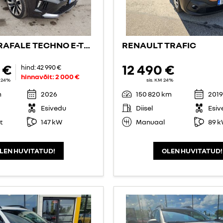
RENAULT RAFALE TECHNO E-TECH HYBRID 200
RENAULT TRAFIC
 €
12 490 €
hind:
42 990 €
hinnavõit:
2 000 €
M 24%
sis. KM 24%
m
2026
150 820 km
2019
Esivedu
Diisel
Esiv
t
147 kW
Manuaal
89 
LEN HUVITATUD!
OLEN HUVITATUD!