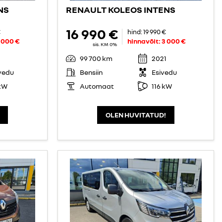
NS
RENAULT KOLEOS INTENS
16 990 €
€
hind:
19 990 €
 000 €
hinnavõit:
3 000 €
sis. KM 0%
99 700 km
2021
vedu
Bensiin
Esivedu
kW
Automaat
116 kW
OLEN HUVITATUD!