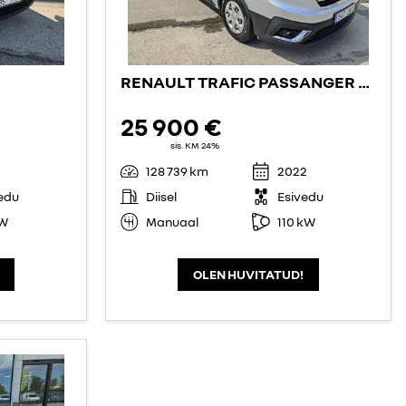
RENAULT TRAFIC PASSANGER PACK CLIM L2H1
25 900 €
sis. KM 24%
128 739 km
2022
edu
Diisel
Esivedu
kW
Manuaal
110 kW
OLEN HUVITATUD!