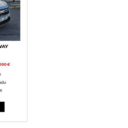
WAY
 000 €
3
edu
W