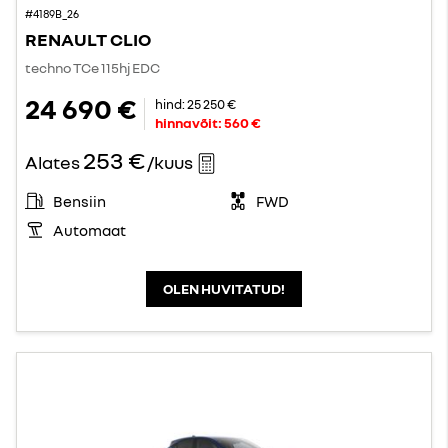
#4189B_26
RENAULT CLIO
techno TCe 115hj EDC
24 690 €
hind:
25 250 €
hinnavõit:
560 €
253 €
Alates
/kuus
Bensiin
FWD
Automaat
OLEN HUVITATUD!