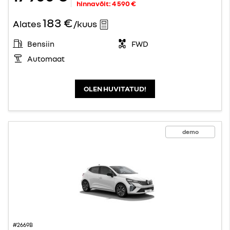
hinnavõit:
4 590 €
183 €
Alates
/kuus
Bensiin
FWD
Automaat
OLEN HUVITATUD!
demo
#2669B