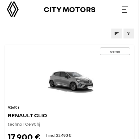
CITY MOTORS
LAOAUTOD
demo
#2610B
RENAULT CLIO
techno TCe 90hj
17 900 €
hind:
22 490 €