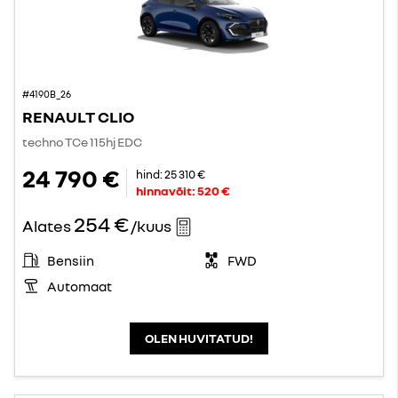
#4190B_26
RENAULT CLIO
techno TCe 115hj EDC
24 790 €
hind:
25 310 €
hinnavõit:
520 €
254 €
Alates
/kuus
Bensiin
FWD
Automaat
OLEN HUVITATUD!