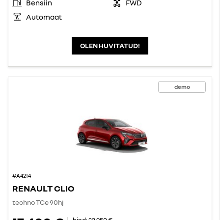
Bensiin
FWD
Automaat
OLEN HUVITATUD!
demo
#A4214
RENAULT CLIO
techno TCe 90hj
hind:
22 950 €