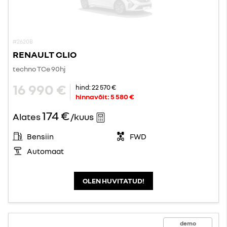
#2620B
RENAULT CLIO
techno TCe 90hj
16 990 €
hind:
22 570 €
hinnavõit:
5 580 €
174 €
Alates
/kuus
Bensiin
FWD
Automaat
OLEN HUVITATUD!
demo