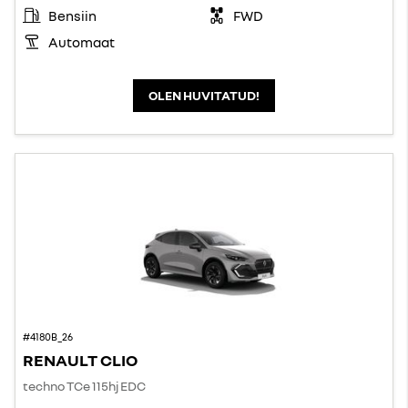
Bensiin
FWD
Automaat
OLEN HUVITATUD!
#4180B_26
RENAULT CLIO
techno TCe 115hj EDC