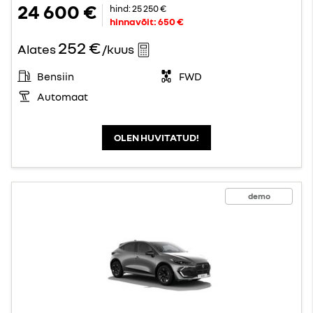
24 600 €
hind:
25 250 €
hinnavõit:
650 €
252 €
Alates
/kuus
Bensiin
FWD
Automaat
OLEN HUVITATUD!
demo