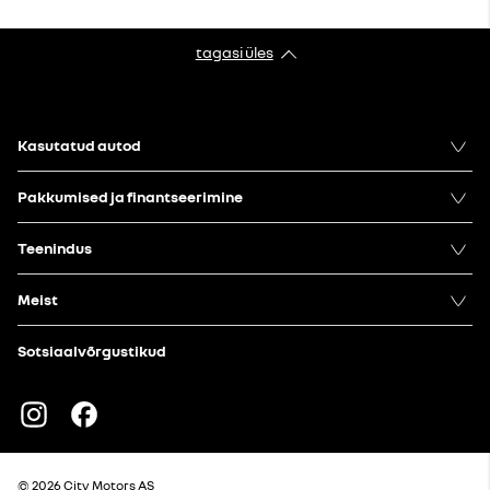
tagasi üles
Kasutatud autod
Pakkumised ja finantseerimine
Teenindus
Meist
Sotsiaalvõrgustikud
Instagram
Facebook
© 2026 City Motors AS