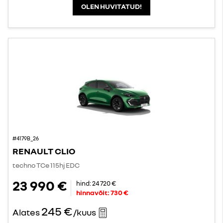
OLEN HUVITATUD!
#4179B_26
RENAULT CLIO
techno TCe 115hj EDC
23 990 €
hind:
24 720 €
hinnavõit:
730 €
245 €
Alates
/kuus