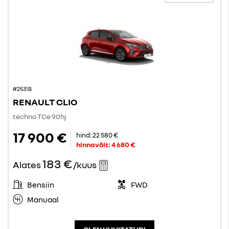
#2531B
RENAULT CLIO
techno TCe 90hj
17 900 €
hind:
22 580 €
hinnavõit:
4 680 €
183 €
Alates
/kuus
Bensiin
FWD
Manuaal