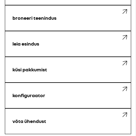
broneeri teenindus
leia esindus
küsi pakkumist
konfiguraator
võta ühendust