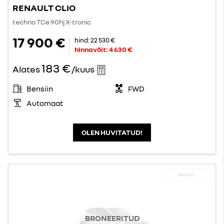
RENAULT CLIO
techno TCe 90hj X-tronic
17 900 €
hind:
22 530 €
hinnavõit:
4 630 €
183 €
Alates
/kuus
Bensiin
FWD
Automaat
OLEN HUVITATUD!
demo
BRONEERITUD