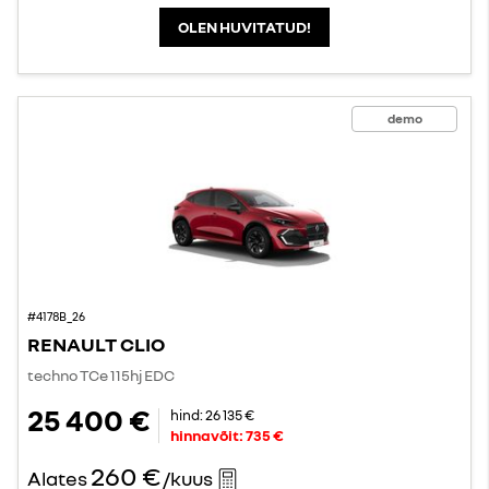
OLEN HUVITATUD!
demo
#4178B_26
RENAULT CLIO
techno TCe 115hj EDC
25 400 €
hind:
26 135 €
hinnavõit:
735 €
260 €
Alates
/kuus