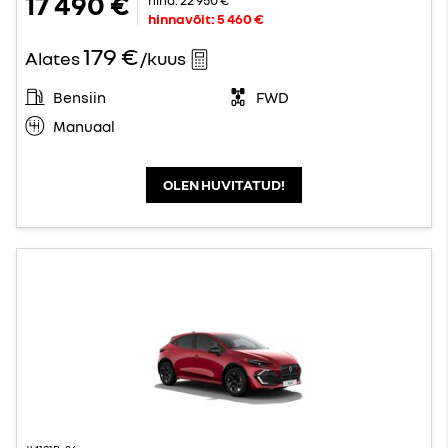
17 490 €
hinnavõit:
5 460 €
179 €
Alates
/kuus
Bensiin
FWD
Manuaal
OLEN HUVITATUD!