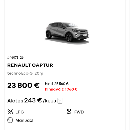
#4607B_26
RENAULT CAPTUR
techno Eco-G 120hj
23 800 €
hind:
25 560 €
hinnavõit:
1 760 €
243 €
Alates
/kuus
LPG
FWD
Manuaal