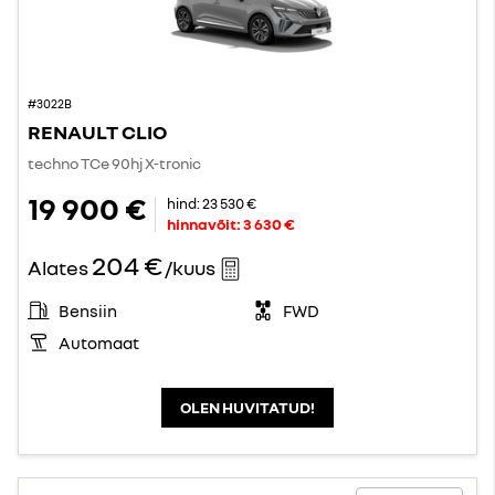
#3022B
RENAULT CLIO
techno TCe 90hj X-tronic
19 900 €
hind:
23 530 €
hinnavõit:
3 630 €
204 €
Alates
/kuus
Bensiin
FWD
Automaat
OLEN HUVITATUD!