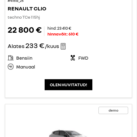
#4181B_26
RENAULT CLIO
techno TCe 115hj
22 800 €
hind:
23 410 €
hinnavõit:
610 €
233 €
Alates
/kuus
Bensiin
FWD
Manuaal
OLEN HUVITATUD!
demo