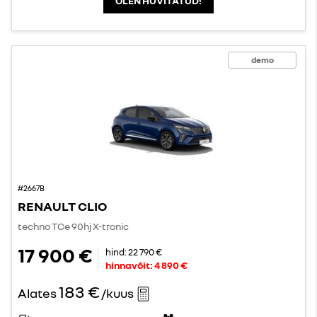
OLEN HUVITATUD!
demo
#2667B
RENAULT CLIO
techno TCe 90hj X-tronic
17 900 €
hind:
22 790 €
hinnavõit:
4 890 €
183 €
Alates
/kuus