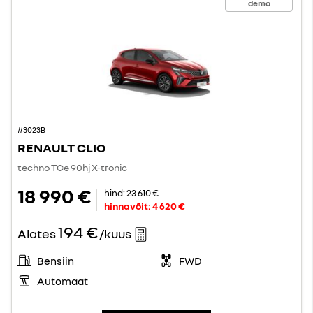
demo
#3023B
RENAULT CLIO
techno TCe 90hj X-tronic
18 990 €
hind:
23 610 €
hinnavõit:
4 620 €
194 €
Alates
/kuus
Bensiin
FWD
Automaat