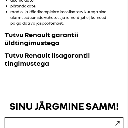
akumulaator,
põrandakate.
raadio- ja kõlarikomplekte koos lisatarvikutega ning
alarmsüsteemide vahetust ja remonti juhul, kui need
paigaldati väljaspool tehast.
Tutvu Renault garantii
üldtingimustega
Tutvu Renault lisagarantii
tingimustega
SINU JÄRGMINE SAMM!