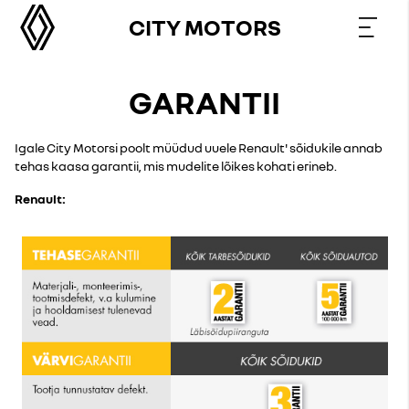
CITY MOTORS
GARANTII
Igale City Motorsi poolt müüdud uuele Renault' sõidukile annab
tehas kaasa garantii, mis mudelite lõikes kohati erineb.
Renault: