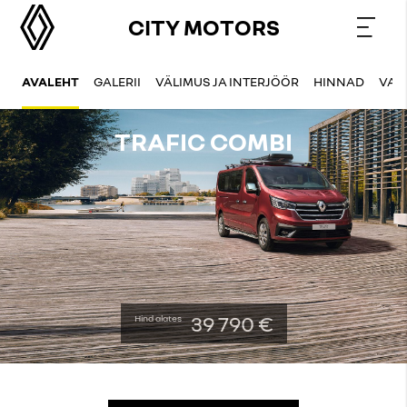
CITY MOTORS
AVALEHT
GALERII
VÄLIMUS JA INTERJÖÖR
HINNAD
VAR
TRAFIC COMBI
39 790 €
Hind alates