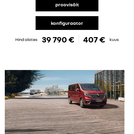
proovisõit
konfiguraator
39 790 €
407 €
Hind alates
kuus