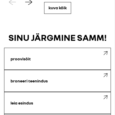
Eelmine
Järgmine
kuva kõik
SINU JÄRGMINE SAMM!
proovisõit
broneeri teenindus
leia esindus