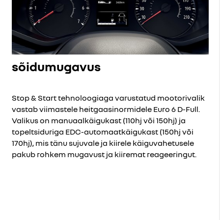
sõidumugavus
Stop & Start tehnoloogiaga varustatud mootorivalik
vastab viimastele heitgaasinormidele Euro 6 D-Full.
Valikus on manuaalkäigukast (110hj või 150hj) ja
topeltsiduriga EDC-automaatkäigukast (150hj või
170hj), mis tänu sujuvale ja kiirele käiguvahetusele
pakub rohkem mugavust ja kiiremat reageeringut.