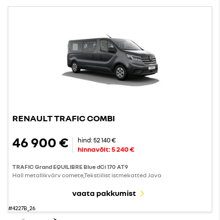
RENAULT TRAFIC COMBI
46 900 €
hind:
52 140 €
hinnavõit:
5 240 €
TRAFIC Grand EQUILIBRE Blue dCi 170 AT9
Hall metallikvärv comete,Tekstiilist istmekatted Java
vaata pakkumist
#4227B_26