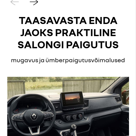
Eelmine
Järgmine
TAASAVASTA ENDA
JAOKS PRAKTILINE
SALONGI PAIGUTUS
mugavus ja ümberpaigutusvõimalused