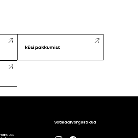
küsi pakkumist
Sotsiaalvõrgustikud
ühendust