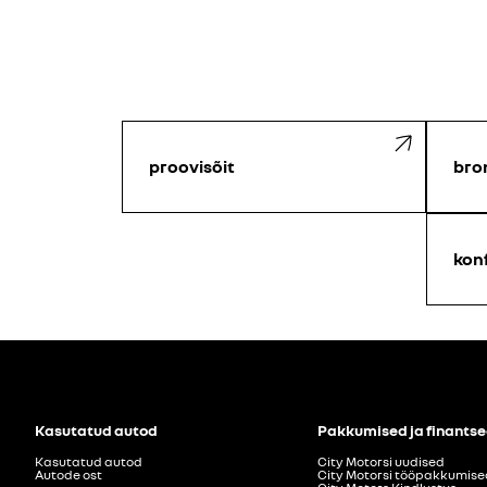
proovisõit
bro
kon
Kasutatud autod
Pakkumised ja finants
Kasutatud autod
City Motorsi uudised
Autode ost
City Motorsi tööpakkumise