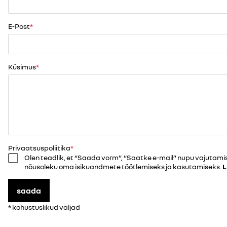
E-Post
Küsimus
Privaatsuspoliitika
Olen teadlik, et “Saada vorm”, “Saatke e-mail” nupu vajutami
nõusoleku oma isikuandmete töötlemiseks ja kasutamiseks.
L
saada
* kohustuslikud väljad