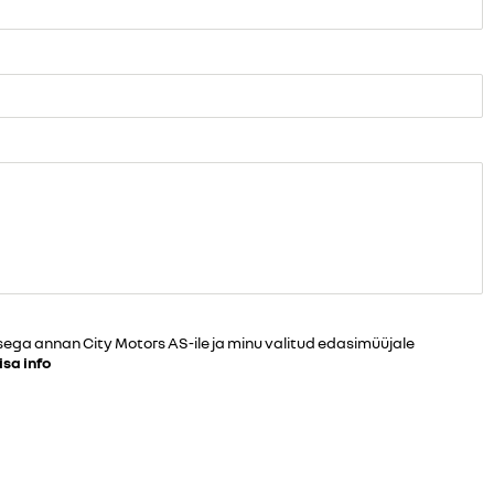
sega annan City Motors AS-ile ja minu valitud edasimüüjale
isa info