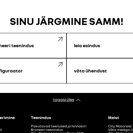
SINU JÄRGMINE SAMM!
neeri teenindus
leia esindus
figuraator
võta ühendust
tagasi üles
eerimine
Teenindus
Meist
Pakutavad teenused ja hinnakiri
City Motorsist
d
Broneeri teenindus
Võta meiega 