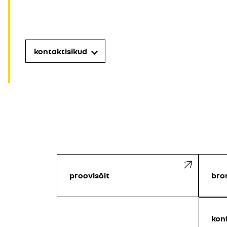
kontaktisikud
proovisõit
bro
kon