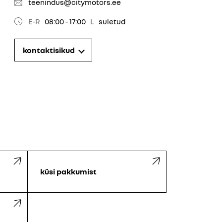
teenindus@citymotors.ee
E-R
08:00 - 17:00
L
suletud
kontaktisikud
küsi pakkumist