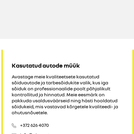
Kasutatud autode müük
Avastage meie kvaliteetsete kasutatud
sõiduautode ja tarbesõidukite valik, kus iga
sõiduk on professionaalide poolt põhjalikult
kontrollitud ja hinnatud. Meie eesmärk on
pakkuda usaldusväärseid ning hästi hooldatud
sõidukeid, mis vastavad kõrgetele kvaliteedi- ja
ohutusnõuetele.
+372 626 4070