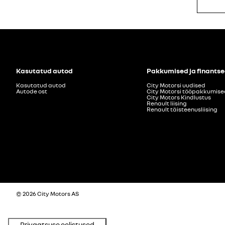
Kasutatud autod
Pakkumised ja finants
Kasutatud autod
City Motorsi uudised
Autode ost
City Motorsi tööpakkumise
City Motors Kindlustus
Renault liising
Renault täisteenusliising
© 2026 City Motors AS