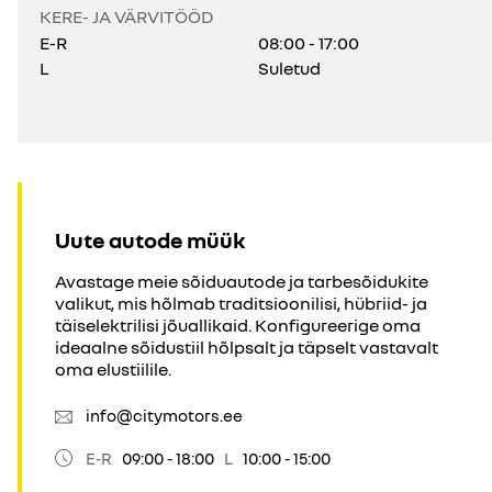
KERE- JA VÄRVITÖÖD
E-R
08:00 - 17:00
L
Suletud
Uute autode müük
Avastage meie sõiduautode ja tarbesõidukite
valikut, mis hõlmab traditsioonilisi, hübriid- ja
täiselektrilisi jõuallikaid. Konfigureerige oma
ideaalne sõidustiil hõlpsalt ja täpselt vastavalt
oma elustiilile.
info@citymotors.ee
E-R
09:00 - 18:00
L
10:00 - 15:00