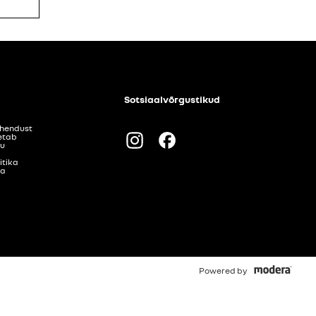
Sotsiaalvõrgustikud
ühendust
etab
Instagram
Facebook
gu
itika
ka
Powered by