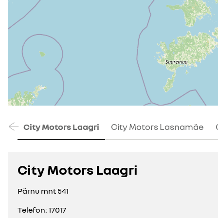
Eelmine
City Motors Laagri
City Motors Lasnamäe
City Motors Laagri
Pärnu mnt 541
Telefon:
17017