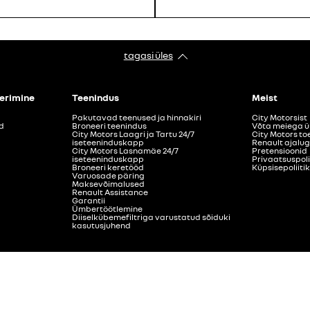
tagasi üles
eerimine
Teenindus
Meist
Pakutavad teenused ja hinnakiri
City Motorsist
d
Broneeri teenindus
Võta meiega 
City Motors Laagri ja Tartu 24/7
City Motors to
iseteeninduskapp
Renault ajalu
City Motors Lasnamäe 24/7
Pretensioonid
iseteeninduskapp
Privaatsuspoli
Broneeri keretööd
Küpsisepoliiti
Varuosade päring
Maksevõimalused
Renault Assistance
Garantii
Ümbertöötlemine
Diiselkübemefiltriga varustatud sõiduki
kasutusjuhend