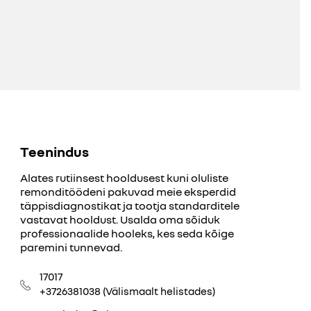
Teenindus
Alates rutiinsest hooldusest kuni oluliste
remonditöödeni pakuvad meie eksperdid
täppisdiagnostikat ja tootja standarditele
vastavat hooldust. Usalda oma sõiduk
professionaalide hooleks, kes seda kõige
paremini tunnevad.
17017
+3726381038 (Välismaalt helistades)