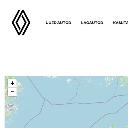
UUED AUTOD
LAOAUTOD
KASUT
+
−