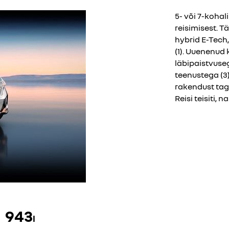
5- või 7-koha
reisimisest. T
hybrid E-Tech,
(1). Uuenenud
läbipaistvuse
teenustega (3
rakendust tag
Reisi teisiti, 
943
l