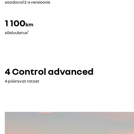
saadaval 2-s versioonis
1 100
km
sõiduulatus¹
4 Control advanced
4 pööravat ratast