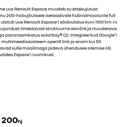
line uus Renault Espace muudab su ettekujutust
änu 200-hobujõulisele iselaadivale hübriidmootorile full
 ulatub uue Renault Espace'i sõiduulatus kuni 1100 km-ni
 kujundust ilmestavad struktuurne esivõre ja muudetava
ga panoraamkatus solarbay® (2). Integreeritud Google'i
) multimeediasüsteem openR link ja enam kui 50
avad sulle maailmaga pideva ühenduses olemise (4).
nautides Espace'i ruumikust.
200
hj