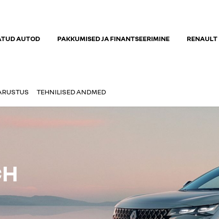
ATUD AUTOD
PAKKUMISED JA FINANTSEERIMINE
RENAULT
ARUSTUS
TEHNILISED ANDMED
CH