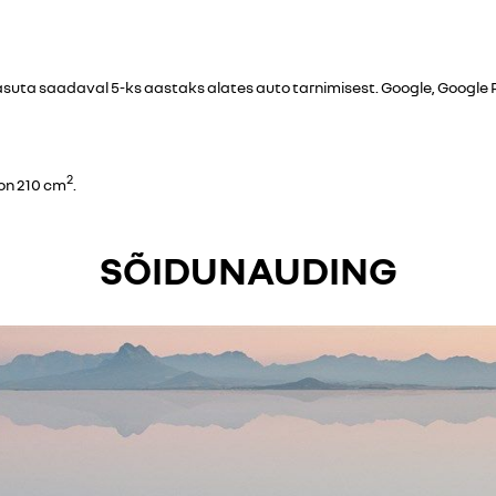
suta saadaval 5-ks aastaks alates auto tarnimisest. Google, Google
2
 on 210 cm
.
SÕIDUNAUDING