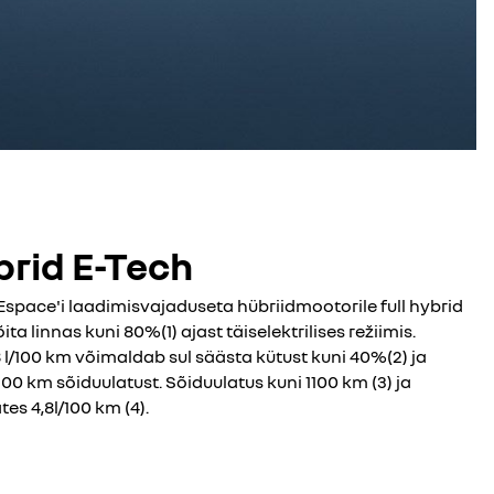
ybrid E-Tech
Espace'i laadimisvajaduseta hübriidmootorile full hybrid
ita linnas kuni 80%(1) ajast täiselektrilises režiimis.
 l/100 km võimaldab sul säästa kütust kuni 40%(2) ja
100 km sõiduulatust. Sõiduulatus kuni 1100 km (3) ja
tes 4,8l/100 km (4).