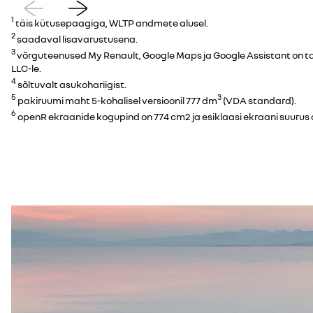
Eelmine
Järgmine
1
täis kütusepaagiga, WLTP andmete alusel.
2
saadaval lisavarustusena.
3
võrguteenused My Renault, Google Maps ja Google Assistant on ta
LLC-le.
4
sõltuvalt asukohariigist.
5
3
pakiruumi maht 5-kohalisel versioonil 777 dm
(VDA standard).
6
openR ekraanide kogupind on 774 cm2 ja esiklaasi ekraani suurus