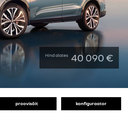
40 090 €
Hind alates
proovisõit
konfiguraator