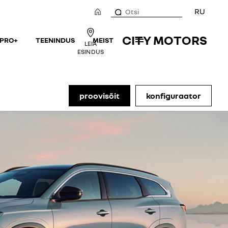
RU
CITY MOTORS
 PRO+
TEENINDUS
MEIST
LEIA
ESINDUS
proovisõit
konfiguraator