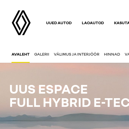
UUED AUTOD
LAOAUTOD
KASUT
AVALEHT
GALERII
VÄLIMUS JA INTERJÖÖR
HINNAD
V
UUS ESPACE
FULL HYBRID E-TE