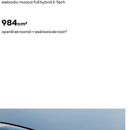
iselaadiv mootor full hybrid E-Tech
984
c
m²
openR ekraanid + esiklaasi ekraan⁶