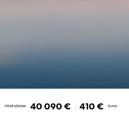
40 090 €
410 €
Hind alates
kuus