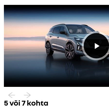
Eelmine
Järgmine
5 või 7 kohta