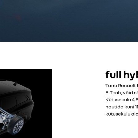
full h
Tänu Renault 
E-Tech, võid sõ
Kütusekulu 4,8
nautida kuni 1
kütusekulu ala