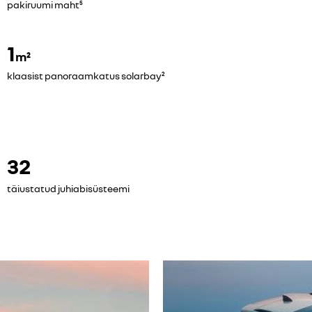
pakiruumi maht⁵
1
m²
klaasist panoraamkatus solarbay²
32
täiustatud juhiabisüsteemi