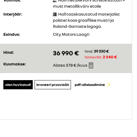
must metallikvärv etoile
Interjöör:
Hall taaskasutatud materjalist
polster koos graafilise mustri ja
Roland-Garroste logoga.
Esindus:
City Motors Laagri
39 330 €
36 990 €
hind:
Hind:
2 340 €
hinnavõit:
Kuumakse:
378 €
Alates
/kuus
olen huvitatud!
broneeri proovisõit
pdfi allalaadimine