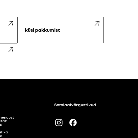
küsi pakkumist
Sotsiaalvõrgustikud
ühendust
etab
Instagram
Facebook
gu
itika
ka