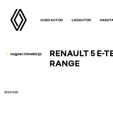
UUED AUTOD
LAOAUTOD
KASUT
RENAULT 5 E-
tagasi nimekirja
RANGE
(#3515B)