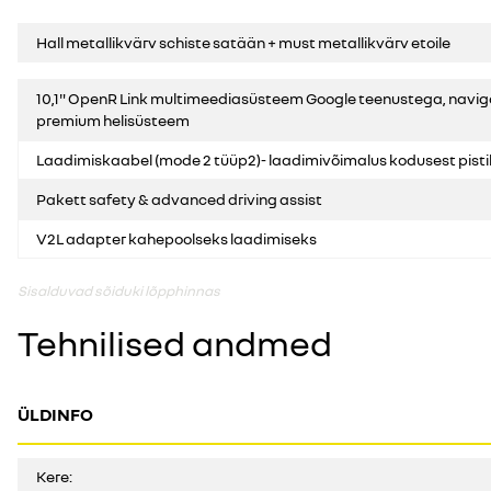
Hall metallikvärv schiste satään + must metallikvärv etoile
10,1" OpenR Link multimeediasüsteem Google teenustega, navi
premium helisüsteem
Laadimiskaabel (mode 2 tüüp2)- laadimivõimalus kodusest pisti
Pakett safety & advanced driving assist
V2L adapter kahepoolseks laadimiseks
Sisalduvad sõiduki lõpphinnas
Tehnilised andmed
ÜLDINFO
Kere: