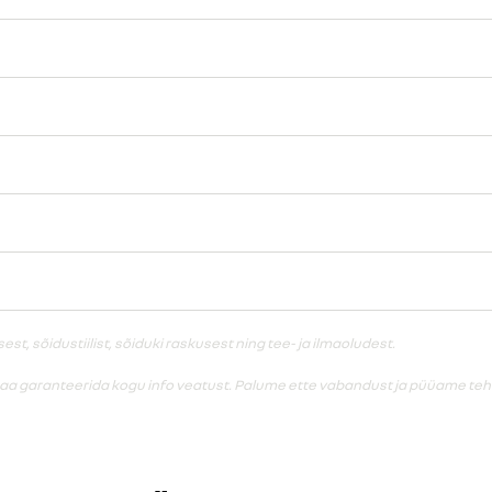
, sõidustiilist, sõiduki raskusest ning tee- ja ilmaoludest.
saa garanteerida kogu info veatust. Palume ette vabandust ja püüame teha