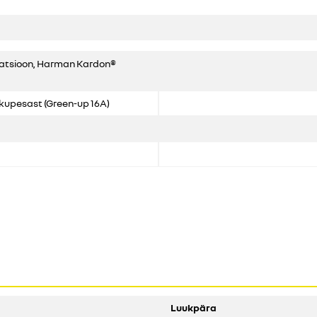
gatsioon, Harman Kardon®
kupesast (Green-up 16A)
Luukpära