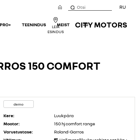
RU
CITY MOTORS
 PRO+
TEENINDUS
MEIST
LEIA
ESINDUS
ARROS 150 COMFORT
demo
Kere:
Luukpära
Mootor:
150 hj comfort range
Varustustase:
Roland-Garros
Välimus:
Hall metallikvärv schiste satään +