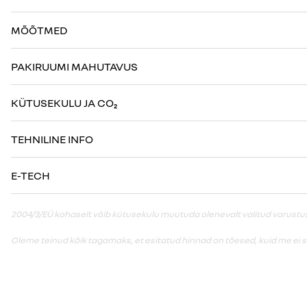
MÕÕTMED
PAKIRUUMI MAHUTAVUS
KÜTUSEKULU JA CO₂
TEHNILINE INFO
E-TECH
2004/3/EÜ kohaselt võib kütusekulu muutuda olenevalt valitud varustusest
Oleme teinud kõik tagamaks, et esitatud hinnad on tõesed, kuid me ei 