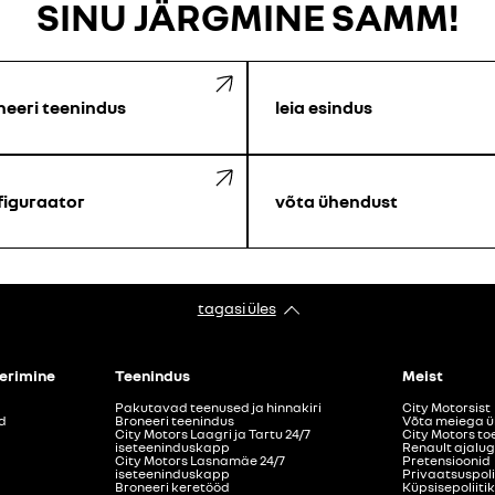
SINU JÄRGMINE SAMM!
neeri teenindus
leia esindus
figuraator
võta ühendust
tagasi üles
eerimine
Teenindus
Meist
Pakutavad teenused ja hinnakiri
City Motorsist
d
Broneeri teenindus
Võta meiega 
City Motors Laagri ja Tartu 24/7
City Motors to
iseteeninduskapp
Renault ajalu
City Motors Lasnamäe 24/7
Pretensioonid
iseteeninduskapp
Privaatsuspoli
Broneeri keretööd
Küpsisepoliiti