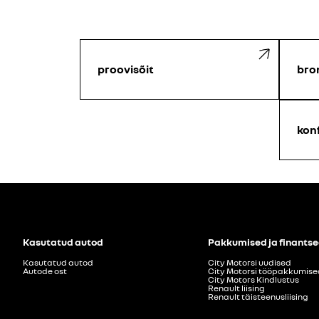
proovisõit
bro
kon
Kasutatud autod
Pakkumised ja finants
Kasutatud autod
City Motorsi uudised
Autode ost
City Motorsi tööpakkumise
City Motors Kindlustus
Renault liising
Renault täisteenusliising