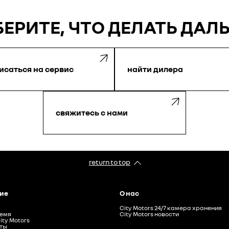
ЕРИТЕ, ЧТО ДЕЛАТЬ ДАЛ
исаться на сервис
найти дилера
свяжитесь с нами
return to top
ие
О нас
City Motors 24/7 камера хранения
ремя
City Motors новости
ty Motors
ты