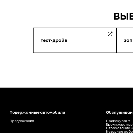
ВЫБ
тест-драйв
зап
Подержанныe автомобили
Oбслуживан
Предложения
Прейскурант
Бронироваи в
Страхование Ci
Kузовные рабо