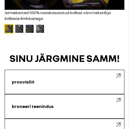
Istmekatted 100% taaskasutatud kollast värvi tekstiili ja
kollaste õmblustega
SINU JÄRGMINE SAMM!
proovisõit
broneeri teenindus