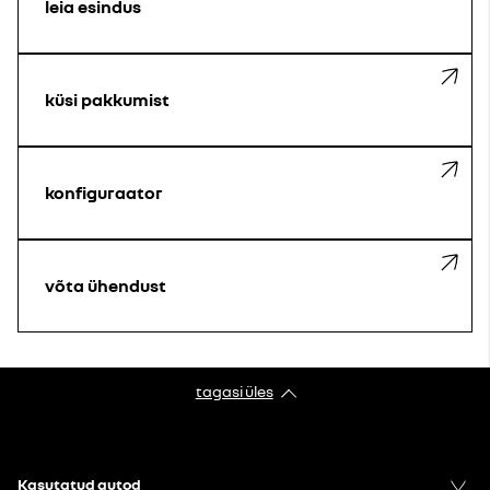
leia esindus
küsi pakkumist
konfiguraator
võta ühendust
tagasi üles
Kasutatud autod