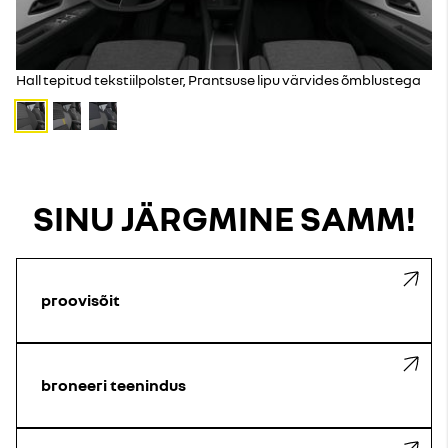
Hall tepitud tekstiilpolster, Prantsuse lipu värvides õmblustega
SINU JÄRGMINE SAMM!
proovisõit
broneeri teenindus