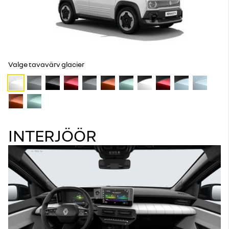
Valge tavavärv glacier
INTERJÖÖR