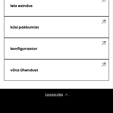
leia esindus
küsi pakkumist
konfiguraator
võta ühendust
tagasi üles